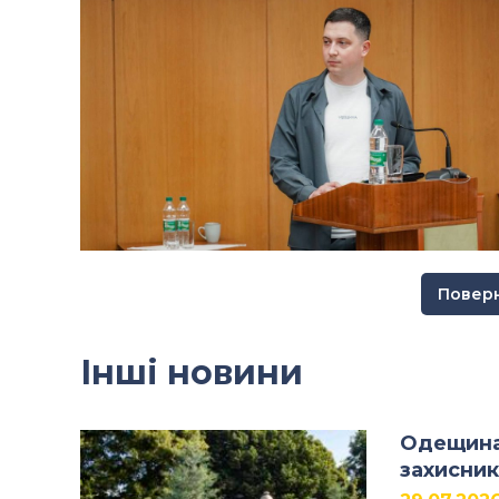
Поверн
Інші новини
Одещина 
захисник