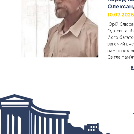
Олексан
10.07.2026
Юрій Слюсар
Одеси та зб
Його багатор
вагомий вне
пам’яті коле
Світла пам’
В