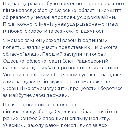
Під час церемонії було поіменно згадано кожного
військовослужбовця Одеської області, чиє життя
обірвалося у червні впродовж усіх років війни.
Після кожного імені лунав удар дзвона – символ
глибокої скорботи та безмежної вдячності.
У меморіальному заході разом із родинами
полеглих взяли участь представники міської та
обласної влади. Перший заступник голови
Одеської обласної ради Олег Радковський
наголосив, що пам’ять про полеглих захисників
України є спільним обов’язком суспільства, адже
саме завдяки їхній мужності та самопожертві
українці мають змогу жити, працювати і боротися
за майбутнє своєї держави.
Після згадки кожного полеглого
військовослужбовця Одеської області святі отці
різних конфесій звершили спільну молитву.
Учасники заходу разом помолилися за всіх