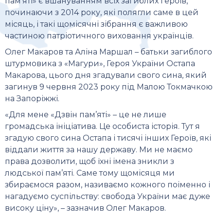
пам’яті» є вшануванням всіх загиблих героїв,
починаючи з 2014 року, які полягли саме в цей
місяць, і такі щомісячні зібрання є важливою
частиною патріотичного виховання українців.
Олег Макаров та Аліна Маршал – батьки загиблого
штурмовика з «Магури», Героя України Остапа
Макарова, цього дня згадували свого сина, який
загинув 9 червня 2023 року під Малою Токмачкою
на Запоріжжі.
«Для мене «Дзвін пам’яті» – це не лише
громадська ініціатива. Це особиста історія. Тут я
згадую свого сина Остапа і тисячі інших Героїв, які
віддали життя за нашу державу. Ми не маємо
права дозволити, щоб їхні імена зникли з
людської пам’яті. Саме тому щомісяця ми
збираємося разом, називаємо кожного поіменно і
нагадуємо суспільству: свобода України має дуже
високу ціну», – зазначив Олег Макаров.