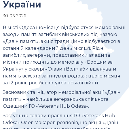
України
30-06-2026
В місті Одеса щомісяця відбуваються меморіальні
заходи пам’яті загиблих військових під назвою
«Дзвін пам’яті», акція традиційно відбувається в
останній календарний день місяця. Рідні
загиблих, ветерани, представники влади та
містяни приходять до меморіалу «Борцям за
Україну» у сквері «Слави і Волі» аби вшанувати
пам’ять всіх, хто загинув впродовж цього місяця
за 12 років російсько-української війни.
Засновник та ініціатор меморіальної акції «Дзвін
пам’яті» – найбільша ветеранська спільнота
Одещини ГО «Veterans Hub Odesa».
Заступник голови правління ГО «Veterans Hub
Odesa» Олег Макаров розповів, що акція «Дзвін