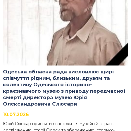
Одеська обласна рада висловлює щирі
співчуття рідним, близьким, друзям та
колективу Одеського історико-
краєзнавчого музею з приводу передчасної
смерті директора музею Юрія
Олександровича Слюсаря
10.07.2026
Юрій Слюсар присвятив своє життя музейній справі,
дослідженню історії Одеси та збереженню історико-