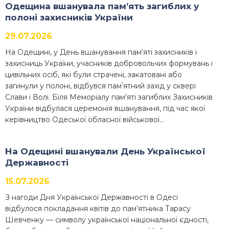
Одещина вшанувала пам’ять загиблих у
полоні захисників України
29.07.2026
На Одещині, у День вшанування пам’яті захисників і
захисниць України, учасників добровольчих формувань і
цивільних осіб, які були страчені, закатовані або
загинули у полоні, відбувся памʼятний захід у сквері
Слави і Волі. Біля Меморіалу пам’яті загиблих Захисників
України відбулася церемонія вшанування, під час якої
керівництво Одеської обласної військової…
На Одещині вшанували День Української
Державності
15.07.2026
З нагоди Дня Української Державності в Одесі
відбулося покладання квітів до пам’ятника Тарасу
Шевченку — символу української національної єдності,