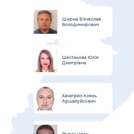
Ширма В’ячеслав
Володимирович
Шестакова Юлія
Дмитрівна
Хачатрян Князь
Аршалуйсович
Фурсін Іван