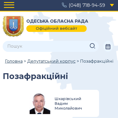
(048) 718-94-59
ОДЕСЬКА ОБЛАСНА РАДА
Офіційний вебсайт
Головна
>
Депутатський корпус
> Позафракційні
Позафракційні
Шкарівський
Вадим
Миколайович